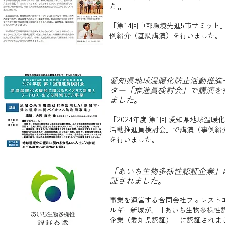
た
。
​「第14回中部環境先進5市サミット
例紹介（基調講演）を行いました。
愛知県地球温暖化防止活動推進
ター「推進員検討会」で講演を
ました
。
「2024年度 第1回 愛知県地球温暖
活動推進員検討会」で講演（事例紹
を行いました。
「あいち生物多様性認証企業」
証されました
。
事業を運営する合同会社フォレスト
ルギー新城が、「あいち生物多様性
企業（愛知県認証）」に認証されま