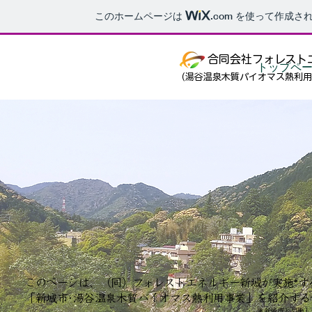
このホームページは
.com
を使って作成され
​​
合同会社フォレスト
トップペ
（湯谷温泉木質バイオマス熱利用
このページは、（同）フォレストエネルギー新城が実施*す
​「新城市･湯谷温泉木質バイオマス熱利用事業」を紹介する
＊新城市と協働し