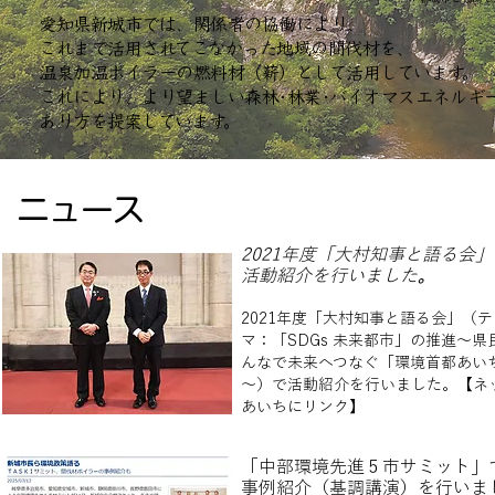
愛知県新城市では、関係者の協働により、
これまで活用されてこなかった地域の間伐材を、
温泉加温ボイラーの燃料材（薪）として活用しています。
​これにより、より望ましい森林･林業･バイオマスエネルギ
あり方を提案しています。
ニュース
2021年度「大村知事と語る会」
活動紹介を行いました
。
​2021年度「大村知事と語る会」（テ
マ：「SDGs 未来都市」の推進～県
んなで未来へつなぐ「環境首都あい
～）で活動紹介を行いました。【ネ
あいちにリンク】
「中部環境先進５市サミット」
事例紹介（基調講演）を行いま