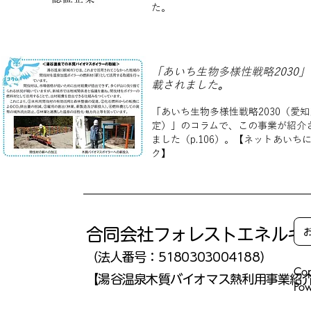
た。
「あいち生物多様性戦略2030」
載されました
。
「あいち生物多様性戦略2030（愛
定）」
のコラムで、この事業が紹介
ました（p.106）。【ネットあいち
ク】
合同会社フォレストエネルギ
（法人番号：5180303004188
）
Co
​【湯谷温泉木質バイオマス熱利用事業紹
Pow